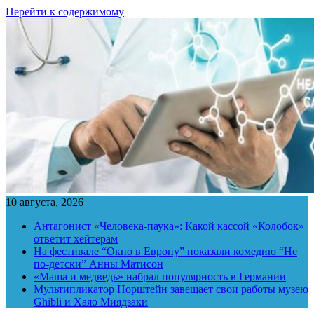
Перейти к содержимому
10 августа, 2026
Антагонист «Человека-паука»: Какой кассой «Колобок»
ответит хейтерам
На фестивале “Окно в Европу” показали комедию “Не
по-детски” Анны Матисон
«Маша и медведь» набрал популярность в Германии
Мультипликатор Норштейн завещает свои работы музею
Ghibli и Хаяо Миядзаки