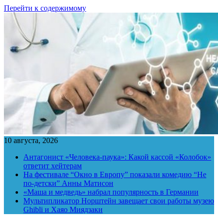
Перейти к содержимому
10 августа, 2026
Антагонист «Человека-паука»: Какой кассой «Колобок»
ответит хейтерам
На фестивале “Окно в Европу” показали комедию “Не
по-детски” Анны Матисон
«Маша и медведь» набрал популярность в Германии
Мультипликатор Норштейн завещает свои работы музею
Ghibli и Хаяо Миядзаки