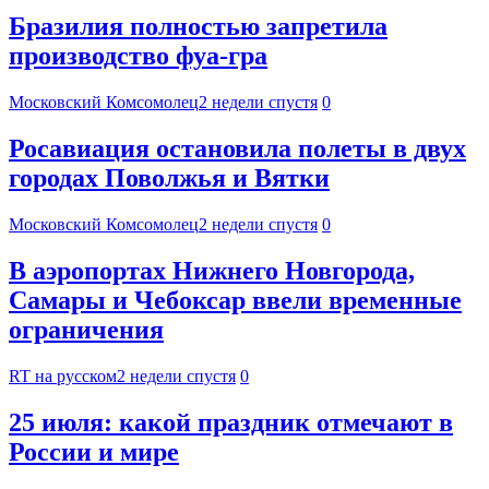
Бразилия полностью запретила
производство фуа-гра
Московский Комсомолец
2 недели спустя
0
Росавиация остановила полеты в двух
городах Поволжья и Вятки
Московский Комсомолец
2 недели спустя
0
В аэропортах Нижнего Новгорода,
Самары и Чебоксар ввели временные
ограничения
RT на русском
2 недели спустя
0
25 июля: какой праздник отмечают в
России и мире