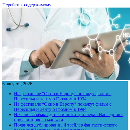
Перейти к содержимому
6 августа, 2026
На фестивале “Окно в Европу” покажут фильм с
Пересильд и ленту о Грозном в 1994
На фестивале “Окно в Европу” покажут фильм с
Пересильд и ленту о Грозном в 1994
Начались съёмки детективного триллера «Наследник»
про свинцового маньяка
Появился дублированный трейлер фантастического