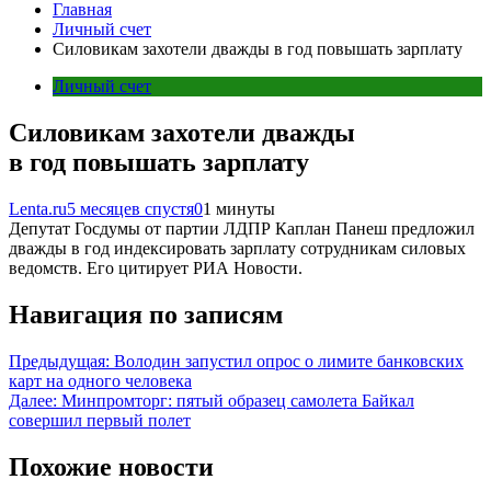
Главная
Личный счет
Силовикам захотели дважды в год повышать зарплату
Личный счет
Силовикам захотели дважды
в год повышать зарплату
Lenta.ru
5 месяцев спустя
0
1 минуты
Депутат Госдумы от партии ЛДПР Каплан Панеш предложил
дважды в год индексировать зарплату сотрудникам силовых
ведомств. Его цитирует РИА Новости.
Навигация по записям
Предыдущая:
Володин запустил опрос о лимите банковских
карт на одного человека
Далее:
Минпромторг: пятый образец самолета Байкал
совершил первый полет
Похожие новости