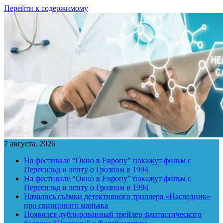
Перейти к содержимому
7 августа, 2026
На фестивале “Окно в Европу” покажут фильм с
Пересильд и ленту о Грозном в 1994
На фестивале “Окно в Европу” покажут фильм с
Пересильд и ленту о Грозном в 1994
Начались съёмки детективного триллера «Наследник»
про свинцового маньяка
Появился дублированный трейлер фантастического