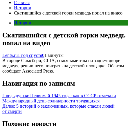
Главная
Истории
Скатившийся с детской горки медведь попал на видео
Истории
Скатившийся с детской горки медведь
попал на видео
Lenta.ru
1 год спустя
0
1 минуты
В городе Симсбери, США, семья заметила на заднем дворе
медведя, решившего поиграть на детской площадке. Об этом
сообщает Associated Press.
Навигация по записям
Предыдущая:
Первомай 1945 года: как в СССР отмечали
Международный день солидарности трудящихся
Далее:
5 историй о заключенных, которые спасли людей
от смерти
Похожие новости