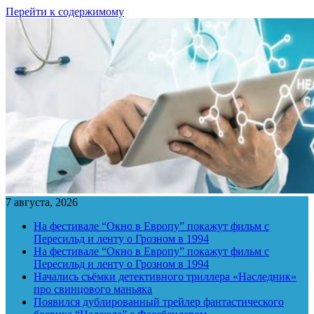
Перейти к содержимому
7 августа, 2026
На фестивале “Окно в Европу” покажут фильм с
Пересильд и ленту о Грозном в 1994
На фестивале “Окно в Европу” покажут фильм с
Пересильд и ленту о Грозном в 1994
Начались съёмки детективного триллера «Наследник»
про свинцового маньяка
Появился дублированный трейлер фантастического