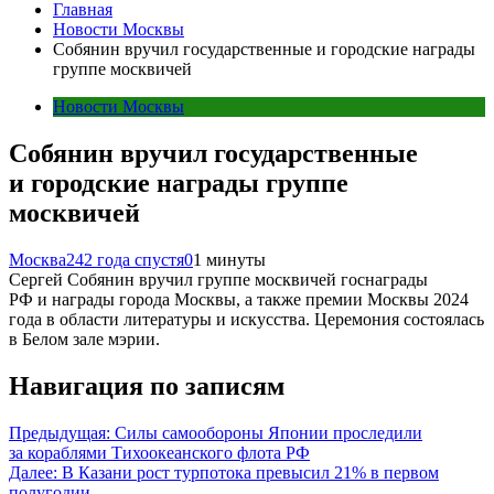
Главная
Новости Москвы
Собянин вручил государственные и городские награды
группе москвичей
Новости Москвы
Собянин вручил государственные
и городские награды группе
москвичей
Москва24
2 года спустя
0
1 минуты
Сергей Собянин вручил группе москвичей госнаграды
РФ и награды города Москвы, а также премии Москвы 2024
года в области литературы и искусства. Церемония состоялась
в Белом зале мэрии.
Навигация по записям
Предыдущая:
Силы самообороны Японии проследили
за кораблями Тихоокеанского флота РФ
Далее:
В Казани рост турпотока превысил 21% в первом
полугодии