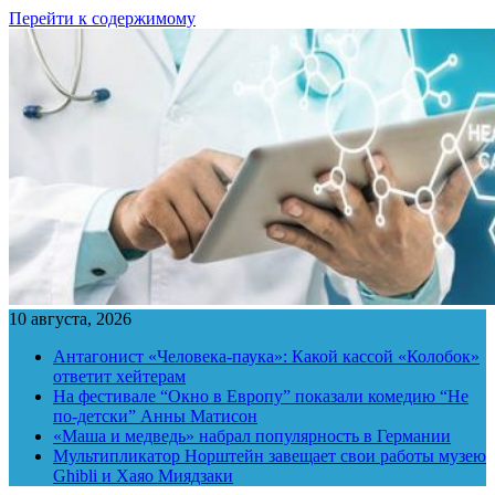
Перейти к содержимому
10 августа, 2026
Антагонист «Человека-паука»: Какой кассой «Колобок»
ответит хейтерам
На фестивале “Окно в Европу” показали комедию “Не
по-детски” Анны Матисон
«Маша и медведь» набрал популярность в Германии
Мультипликатор Норштейн завещает свои работы музею
Ghibli и Хаяо Миядзаки