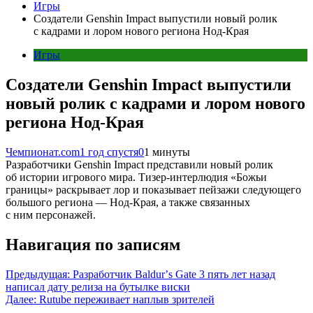
Игры
Создатели Genshin Impact выпустили новый ролик
с кадрами и лором нового региона Нод-Края
Игры
Создатели Genshin Impact выпустили
новый ролик с кадрами и лором нового
региона Нод-Края
Чемпионат.com
1 год спустя
0
1 минуты
Разработчики Genshin Impact представили новый ролик
об истории игрового мира. Тизер-интерлюдия «Божьи
границы» раскрывает лор и показывает пейзажи следующего
большого региона — Нод-Края, а также связанных
с ним персонажей.
Навигация по записям
Предыдущая:
Разработчик Baldurʼs Gate 3 пять лет назад
написал дату релиза на бутылке виски
Далее:
Rutube переживает наплыв зрителей