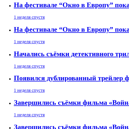
На фестивале “Окно в Европу” пока
1 неделя спустя
На фестивале “Окно в Европу” пока
1 неделя спустя
Начались съёмки детективного три
1 неделя спустя
Появился дублированный трейлер ф
1 неделя спустя
Завершились съёмки фильма «Войн
1 неделя спустя
Завершились съёмки фильма «Войн