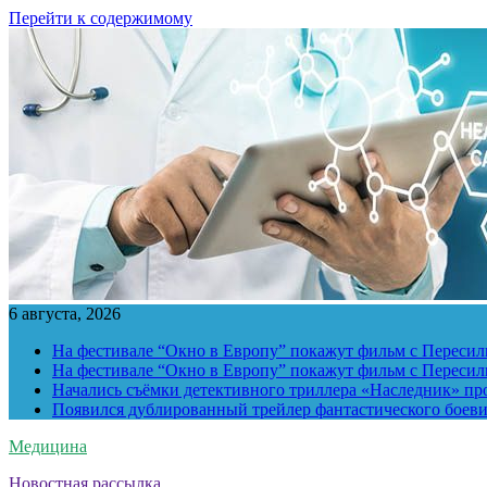
Перейти к содержимому
6 августа, 2026
На фестивале “Окно в Европу” покажут фильм с Пересиль
На фестивале “Окно в Европу” покажут фильм с Пересиль
Начались съёмки детективного триллера «Наследник» пр
Появился дублированный трейлер фантастического боев
Медицина
Новостная рассылка