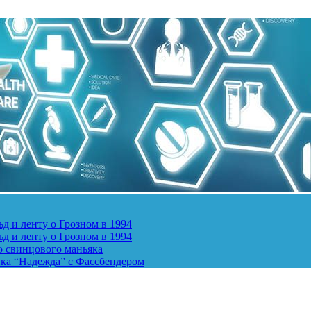
д и ленту о Грозном в 1994
д и ленту о Грозном в 1994
о свинцового маньяка
ика “Надежда” с Фассбендером