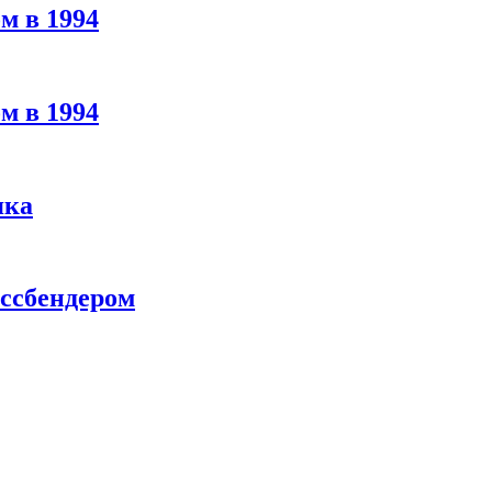
м в 1994
м в 1994
яка
ассбендером