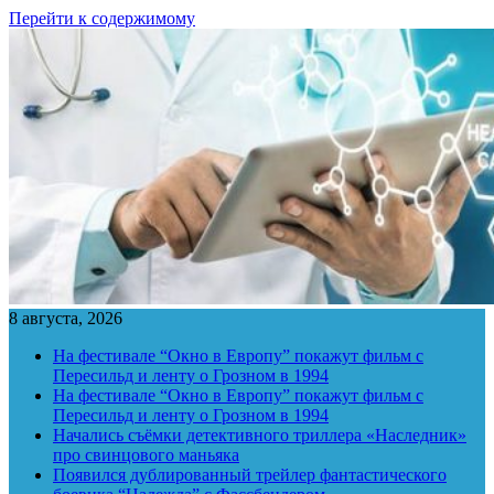
Перейти к содержимому
8 августа, 2026
На фестивале “Окно в Европу” покажут фильм с
Пересильд и ленту о Грозном в 1994
На фестивале “Окно в Европу” покажут фильм с
Пересильд и ленту о Грозном в 1994
Начались съёмки детективного триллера «Наследник»
про свинцового маньяка
Появился дублированный трейлер фантастического