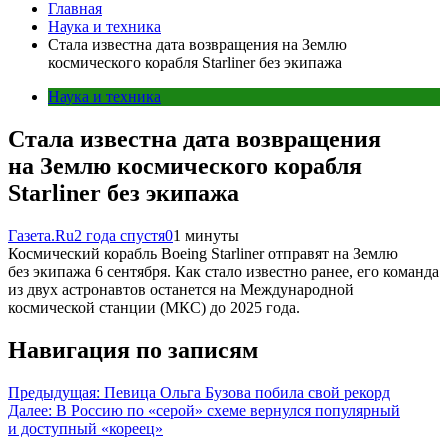
Главная
Наука и техника
Стала известна дата возвращения на Землю
космического корабля Starliner без экипажа
Наука и техника
Стала известна дата возвращения
на Землю космического корабля
Starliner без экипажа
Газета.Ru
2 года спустя
0
1 минуты
Космический корабль Boeing Starliner отправят на Землю
без экипажа 6 сентября. Как стало известно ранее, его команда
из двух астронавтов останется на Международной
космической станции (МКС) до 2025 года.
Навигация по записям
Предыдущая:
Певица Ольга Бузова побила свой рекорд
Далее:
В Россию по «серой» схеме вернулся популярный
и доступный «кореец»