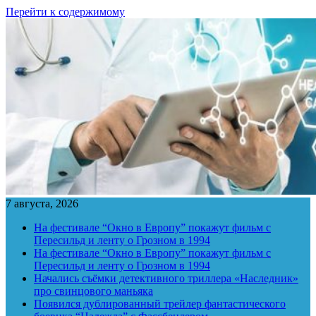
Перейти к содержимому
7 августа, 2026
На фестивале “Окно в Европу” покажут фильм с
Пересильд и ленту о Грозном в 1994
На фестивале “Окно в Европу” покажут фильм с
Пересильд и ленту о Грозном в 1994
Начались съёмки детективного триллера «Наследник»
про свинцового маньяка
Появился дублированный трейлер фантастического