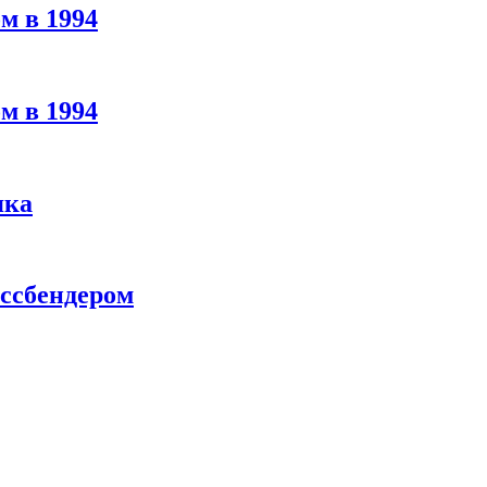
м в 1994
м в 1994
яка
ассбендером