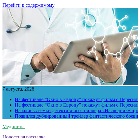
Перейти к содержимому
7 августа, 2026
На фестивале “Окно в Европу” покажут фильм с Пересиль
На фестивале “Окно в Европу” покажут фильм с Пересиль
Начались съёмки детективного триллера «Наследник» пр
Появился дублированный трейлер фантастического боев
Медицина
Новостная рассылка