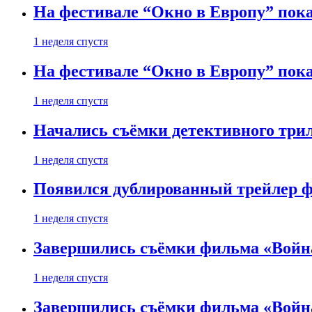
На фестивале “Окно в Европу” пока
1 неделя спустя
На фестивале “Окно в Европу” пока
1 неделя спустя
Начались съёмки детективного три
1 неделя спустя
Появился дублированный трейлер ф
1 неделя спустя
Завершились съёмки фильма «Войн
1 неделя спустя
Завершились съёмки фильма «Войн