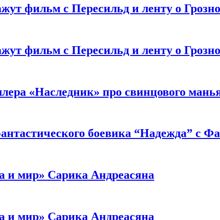
жут фильм с Пересильд и ленту о Грозно
жут фильм с Пересильд и ленту о Грозно
ллера «Наследник» про свинцового мань
антастического боевика “Надежда” с Ф
а и мир» Сарика Андреасяна
а и мир» Сарика Андреасяна