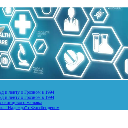
д и ленту о Грозном в 1994
д и ленту о Грозном в 1994
о свинцового маньяка
ика “Надежда” с Фассбендером