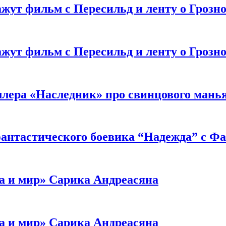
жут фильм с Пересильд и ленту о Грозно
жут фильм с Пересильд и ленту о Грозно
ллера «Наследник» про свинцового мань
антастического боевика “Надежда” с Ф
а и мир» Сарика Андреасяна
а и мир» Сарика Андреасяна