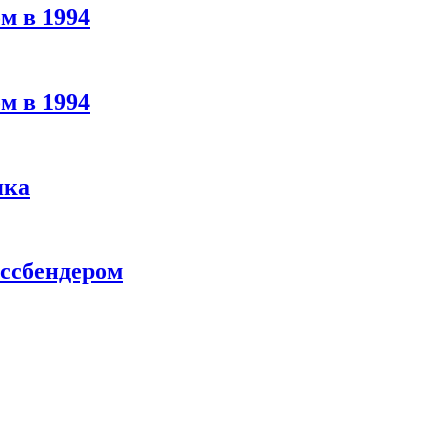
м в 1994
м в 1994
яка
ассбендером