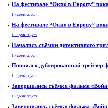
На фестивале “Окно в Европу” пока
1 неделя спустя
На фестивале “Окно в Европу” пока
1 неделя спустя
Начались съёмки детективного три
1 неделя спустя
Появился дублированный трейлер ф
1 неделя спустя
Завершились съёмки фильма «Войн
1 неделя спустя
Завершились съёмки фильма «Войн