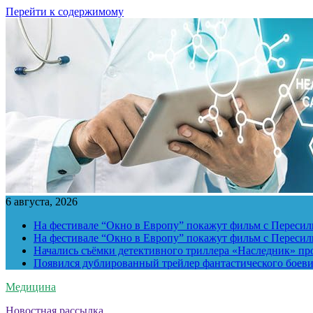
Перейти к содержимому
6 августа, 2026
На фестивале “Окно в Европу” покажут фильм с Пересиль
На фестивале “Окно в Европу” покажут фильм с Пересиль
Начались съёмки детективного триллера «Наследник» пр
Появился дублированный трейлер фантастического боев
Медицина
Новостная рассылка