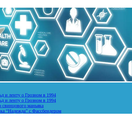
д и ленту о Грозном в 1994
д и ленту о Грозном в 1994
о свинцового маньяка
ика “Надежда” с Фассбендером