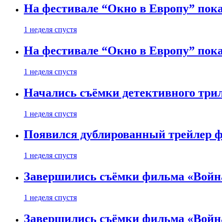
На фестивале “Окно в Европу” пока
1 неделя спустя
На фестивале “Окно в Европу” пока
1 неделя спустя
Начались съёмки детективного три
1 неделя спустя
Появился дублированный трейлер ф
1 неделя спустя
Завершились съёмки фильма «Войн
1 неделя спустя
Завершились съёмки фильма «Войн