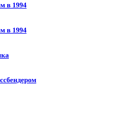
м в 1994
м в 1994
яка
ассбендером