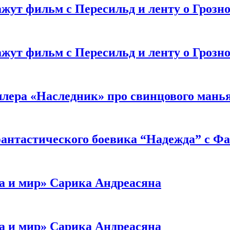
жут фильм с Пересильд и ленту о Грозно
жут фильм с Пересильд и ленту о Грозно
ллера «Наследник» про свинцового мань
антастического боевика “Надежда” с Ф
а и мир» Сарика Андреасяна
а и мир» Сарика Андреасяна