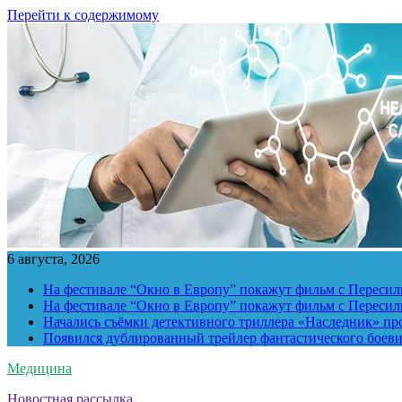
Перейти к содержимому
6 августа, 2026
На фестивале “Окно в Европу” покажут фильм с Пересиль
На фестивале “Окно в Европу” покажут фильм с Пересиль
Начались съёмки детективного триллера «Наследник» пр
Появился дублированный трейлер фантастического боев
Медицина
Новостная рассылка