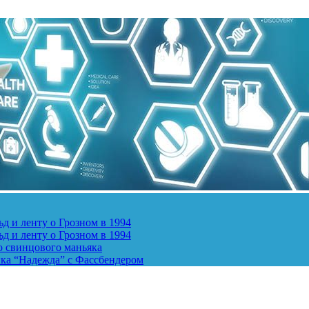
д и ленту о Грозном в 1994
д и ленту о Грозном в 1994
о свинцового маньяка
ика “Надежда” с Фассбендером