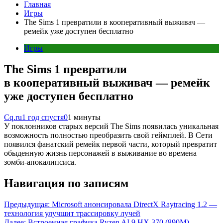
Главная
Игры
The Sims 1 превратили в кооперативный выживач —
ремейк уже доступен бесплатно
Игры
The Sims 1 превратили
в кооперативный выживач — ремейк
уже доступен бесплатно
Cq.ru
1 год спустя
0
1 минуты
У поклонников старых версий The Sims появилась уникальная
возможность полностью преобразить свой геймплей. В Сети
появился фанатский ремейк первой части, который превратит
обыденную жизнь персонажей в выживание во времена
зомби-апокалипсиса.
Навигация по записям
Предыдущая:
Microsoft анонсировала DirectX Raytracing 1.2 —
технология улучшит трассировку лучей
Далее:
Встроенная графика Ryzen AI 9 HX 370 (890M)