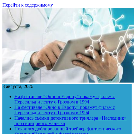
Перейти к содержимому
8 августа, 2026
На фестивале “Окно в Европу” покажут фильм с
Пересильд и ленту о Грозном в 1994
На фестивале “Окно в Европу” покажут фильм с
Пересильд и ленту о Грозном в 1994
Начались съёмки детективного триллера «Наследник»
про свинцового маньяка
Появился дублированный трейлер фантастического