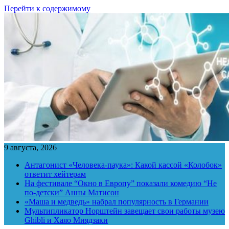
Перейти к содержимому
9 августа, 2026
Антагонист «Человека-паука»: Какой кассой «Колобок»
ответит хейтерам
На фестивале “Окно в Европу” показали комедию “Не
по-детски” Анны Матисон
«Маша и медведь» набрал популярность в Германии
Мультипликатор Норштейн завещает свои работы музею
Ghibli и Хаяо Миядзаки