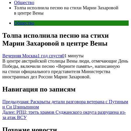
Общество
Толпа исполнила песню на стихи Марии Захаровой
в центре Вены
Общество
Толпа исполнила песню на стихи
Марии Захаровой в центре Вены
Вечерняя Москва
1 год спустя
0
1 минуты
В центре австрийской столицы Вены люди, отмечающие День
Победы, включили песню «Верните память», написанную
на стихи официального представителя Министерства
иностранных дел России Марии Захаровой.
Навигация по записям
Предыдущая:
Раскрыты детали разговора ветерана с Путиным
и Си Цзиньпином
Далее:
РПЦ: треть храмов Суджанского округа разрушена из-
за атак ВСУ
Похожие новости