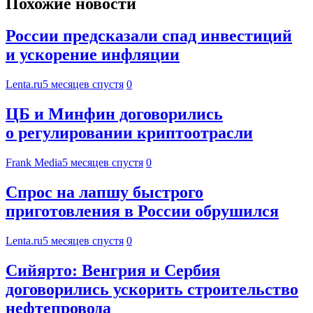
Похожие новости
России предсказали спад инвестиций
и ускорение инфляции
Lenta.ru
5 месяцев спустя
0
ЦБ и Минфин договорились
о регулировании криптоотрасли
Frank Media
5 месяцев спустя
0
Спрос на лапшу быстрого
приготовления в России обрушился
Lenta.ru
5 месяцев спустя
0
Сийярто: Венгрия и Сербия
договорились ускорить строительство
нефтепровода