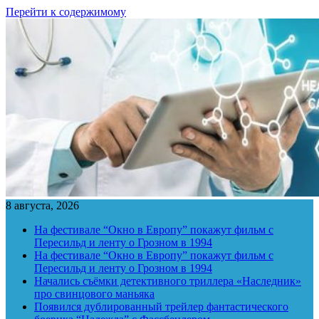
Перейти к содержимому
8 августа, 2026
На фестивале “Окно в Европу” покажут фильм с
Пересильд и ленту о Грозном в 1994
На фестивале “Окно в Европу” покажут фильм с
Пересильд и ленту о Грозном в 1994
Начались съёмки детективного триллера «Наследник»
про свинцового маньяка
Появился дублированный трейлер фантастического