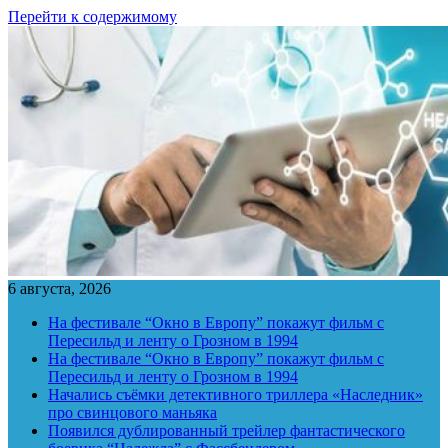
Перейти к содержимому
6 августа, 2026
На фестивале “Окно в Европу” покажут фильм с
Пересильд и ленту о Грозном в 1994
На фестивале “Окно в Европу” покажут фильм с
Пересильд и ленту о Грозном в 1994
Начались съёмки детективного триллера «Наследник»
про свинцового маньяка
Появился дублированный трейлер фантастического