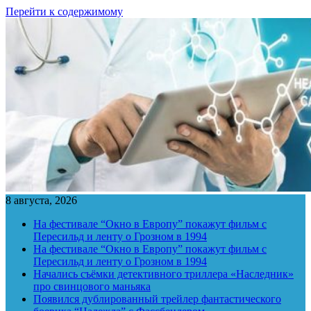
Перейти к содержимому
8 августа, 2026
На фестивале “Окно в Европу” покажут фильм с
Пересильд и ленту о Грозном в 1994
На фестивале “Окно в Европу” покажут фильм с
Пересильд и ленту о Грозном в 1994
Начались съёмки детективного триллера «Наследник»
про свинцового маньяка
Появился дублированный трейлер фантастического