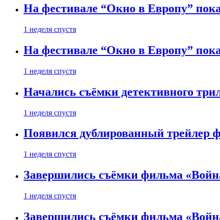
На фестивале “Окно в Европу” пока
1 неделя спустя
На фестивале “Окно в Европу” пока
1 неделя спустя
Начались съёмки детективного три
1 неделя спустя
Появился дублированный трейлер ф
1 неделя спустя
Завершились съёмки фильма «Войн
1 неделя спустя
Завершились съёмки фильма «Войн