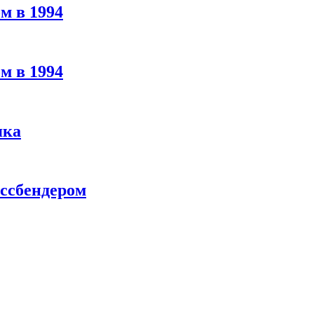
м в 1994
м в 1994
яка
ассбендером