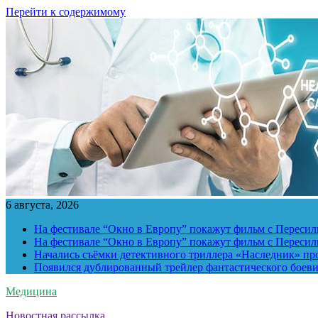
Перейти к содержимому
6 августа, 2026
На фестивале “Окно в Европу” покажут фильм с Пересиль
На фестивале “Окно в Европу” покажут фильм с Пересиль
Начались съёмки детективного триллера «Наследник» пр
Появился дублированный трейлер фантастического боев
Медицина
Новостная рассылка