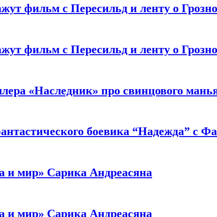
жут фильм с Пересильд и ленту о Грозно
жут фильм с Пересильд и ленту о Грозно
ллера «Наследник» про свинцового мань
антастического боевика “Надежда” с Ф
а и мир» Сарика Андреасяна
а и мир» Сарика Андреасяна