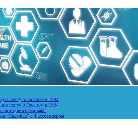
д и ленту о Грозном в 1994
д и ленту о Грозном в 1994
о свинцового маньяка
ика “Надежда” с Фассбендером