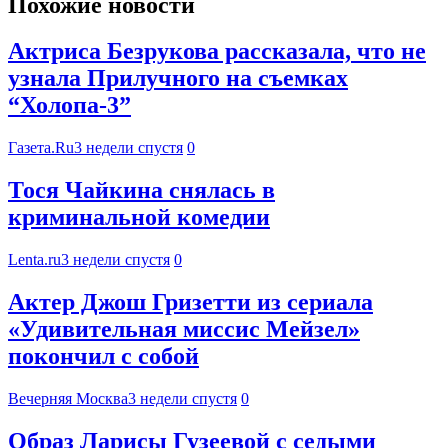
Похожие новости
Актриса Безрукова рассказала, что не
узнала Прилучного на съемках
“Холопа-3”
Газета.Ru
3 недели спустя
0
Тося Чайкина снялась в
криминальной комедии
Lenta.ru
3 недели спустя
0
Актер Джош Гризетти из сериала
«Удивительная миссис Мейзел»
покончил с собой
Вечерняя Москва
3 недели спустя
0
Образ Ларисы Гузеевой с седыми