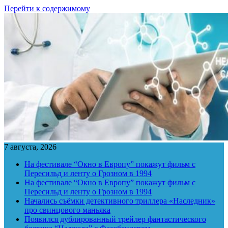
Перейти к содержимому
7 августа, 2026
На фестивале “Окно в Европу” покажут фильм с
Пересильд и ленту о Грозном в 1994
На фестивале “Окно в Европу” покажут фильм с
Пересильд и ленту о Грозном в 1994
Начались съёмки детективного триллера «Наследник»
про свинцового маньяка
Появился дублированный трейлер фантастического