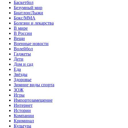
Баскетбол
Безумный мир
Биатлон/Лыжи
Бокс/MMA
Болезни и лекарства
В мире
В России
Вещи
Военные новости
Волейбол
Гаджеты
Дети
Дом и сад
Еда
Звёзды
Здоровье
Зимние виды спорта
ЗОЖ
Игры
Импортозамещение
Интернет
Истории
Компании
Криминал
Культура