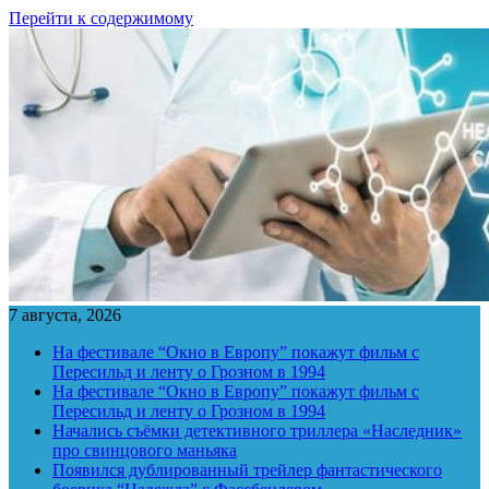
Перейти к содержимому
7 августа, 2026
На фестивале “Окно в Европу” покажут фильм с
Пересильд и ленту о Грозном в 1994
На фестивале “Окно в Европу” покажут фильм с
Пересильд и ленту о Грозном в 1994
Начались съёмки детективного триллера «Наследник»
про свинцового маньяка
Появился дублированный трейлер фантастического