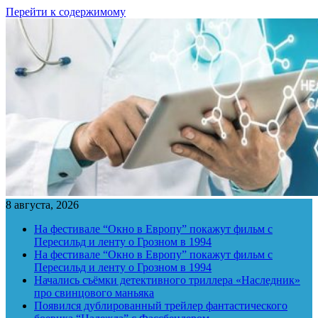
Перейти к содержимому
8 августа, 2026
На фестивале “Окно в Европу” покажут фильм с
Пересильд и ленту о Грозном в 1994
На фестивале “Окно в Европу” покажут фильм с
Пересильд и ленту о Грозном в 1994
Начались съёмки детективного триллера «Наследник»
про свинцового маньяка
Появился дублированный трейлер фантастического