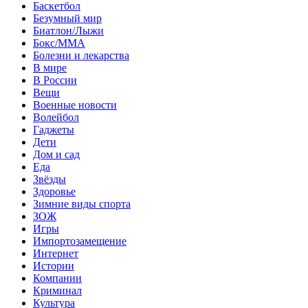
Баскетбол
Безумный мир
Биатлон/Лыжи
Бокс/MMA
Болезни и лекарства
В мире
В России
Вещи
Военные новости
Волейбол
Гаджеты
Дети
Дом и сад
Еда
Звёзды
Здоровье
Зимние виды спорта
ЗОЖ
Игры
Импортозамещение
Интернет
Истории
Компании
Криминал
Культура