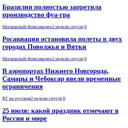
Бразилия полностью запретила
производство фуа-гра
Московский Комсомолец
2 недели спустя
0
Росавиация остановила полеты в двух
городах Поволжья и Вятки
Московский Комсомолец
2 недели спустя
0
В аэропортах Нижнего Новгорода,
Самары и Чебоксар ввели временные
ограничения
RT на русском
2 недели спустя
0
25 июля: какой праздник отмечают в
России и мире