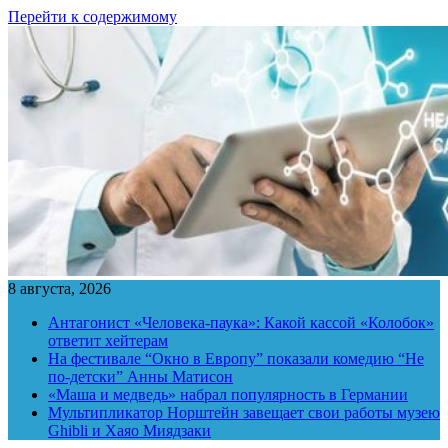
Перейти к содержимому
8 августа, 2026
Антагонист «Человека-паука»: Какой кассой «Колобок»
ответит хейтерам
На фестивале “Окно в Европу” показали комедию “Не
по-детски” Анны Матисон
«Маша и медведь» набрал популярность в Германии
Мультипликатор Норштейн завещает свои работы музею
Ghibli и Хаяо Миядзаки