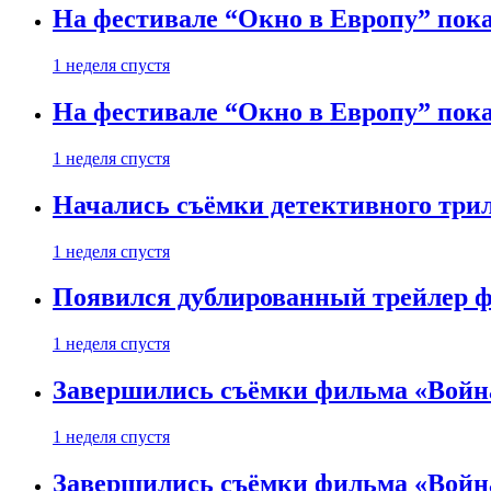
На фестивале “Окно в Европу” пока
1 неделя спустя
На фестивале “Окно в Европу” пока
1 неделя спустя
Начались съёмки детективного три
1 неделя спустя
Появился дублированный трейлер ф
1 неделя спустя
Завершились съёмки фильма «Войн
1 неделя спустя
Завершились съёмки фильма «Войн