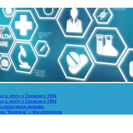
д и ленту о Грозном в 1994
д и ленту о Грозном в 1994
о свинцового маньяка
ика “Надежда” с Фассбендером