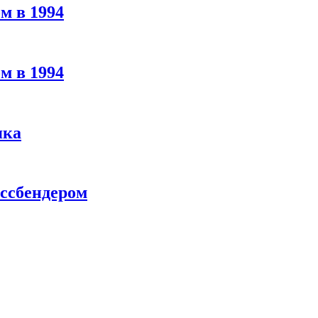
м в 1994
м в 1994
яка
ассбендером