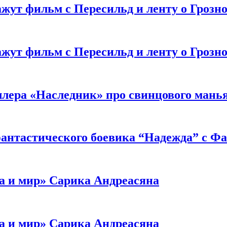
жут фильм с Пересильд и ленту о Грозно
жут фильм с Пересильд и ленту о Грозно
ллера «Наследник» про свинцового мань
антастического боевика “Надежда” с Ф
а и мир» Сарика Андреасяна
а и мир» Сарика Андреасяна