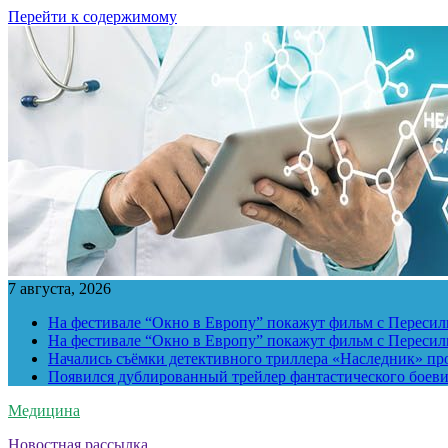
Перейти к содержимому
7 августа, 2026
На фестивале “Окно в Европу” покажут фильм с Пересиль
На фестивале “Окно в Европу” покажут фильм с Пересиль
Начались съёмки детективного триллера «Наследник» пр
Появился дублированный трейлер фантастического боев
Медицина
Новостная рассылка