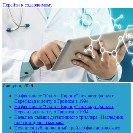
Перейти к содержимому
7 августа, 2026
На фестивале “Окно в Европу” покажут фильм с
Пересильд и ленту о Грозном в 1994
На фестивале “Окно в Европу” покажут фильм с
Пересильд и ленту о Грозном в 1994
Начались съёмки детективного триллера «Наследник»
про свинцового маньяка
Появился дублированный трейлер фантастического