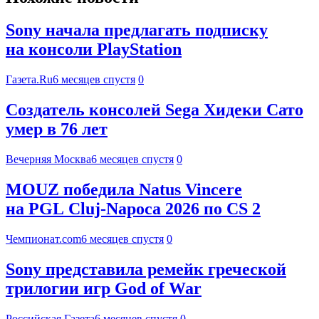
Sony начала предлагать подписку
на консоли PlayStation
Газета.Ru
6 месяцев спустя
0
Создатель консолей Sega Хидеки Сато
умер в 76 лет
Вечерняя Москва
6 месяцев спустя
0
MOUZ победила Natus Vincere
на PGL Cluj-Napoca 2026 по CS 2
Чемпионат.com
6 месяцев спустя
0
Sony представила ремейк греческой
трилогии игр God of War
Российская Газета
6 месяцев спустя
0