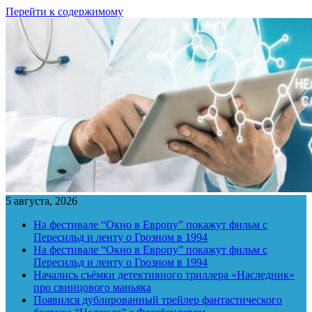
Перейти к содержимому
5 августа, 2026
На фестивале “Окно в Европу” покажут фильм с
Пересильд и ленту о Грозном в 1994
На фестивале “Окно в Европу” покажут фильм с
Пересильд и ленту о Грозном в 1994
Начались съёмки детективного триллера «Наследник»
про свинцового маньяка
Появился дублированный трейлер фантастического