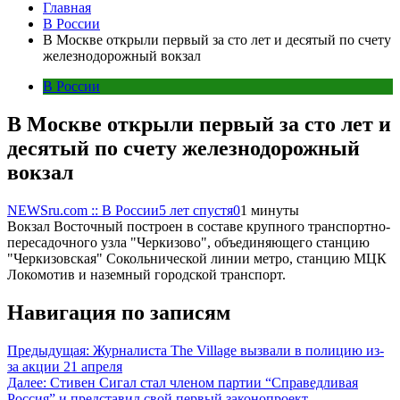
Главная
В России
В Москве открыли первый за сто лет и десятый по счету
железнодорожный вокзал
В России
В Москве открыли первый за сто лет и
десятый по счету железнодорожный
вокзал
NEWSru.com :: В России
5 лет спустя
0
1 минуты
Вокзал Восточный построен в составе крупного транспортно-
пересадочного узла "Черкизово", объединяющего станцию
"Черкизовская" Сокольнической линии метро, станцию МЦК
Локомотив и наземный городской транспорт.
Навигация по записям
Предыдущая:
Журналиста The Village вызвали в полицию из-
за акции 21 апреля
Далее:
Стивен Сигал стал членом партии “Справедливая
Россия” и представил свой первый законопроект