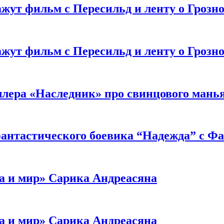
жут фильм с Пересильд и ленту о Грозно
жут фильм с Пересильд и ленту о Грозно
ллера «Наследник» про свинцового мань
антастического боевика “Надежда” с Ф
а и мир» Сарика Андреасяна
а и мир» Сарика Андреасяна