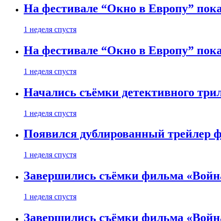
На фестивале “Окно в Европу” пока
1 неделя спустя
На фестивале “Окно в Европу” пока
1 неделя спустя
Начались съёмки детективного три
1 неделя спустя
Появился дублированный трейлер ф
1 неделя спустя
Завершились съёмки фильма «Войн
1 неделя спустя
Завершились съёмки фильма «Войн