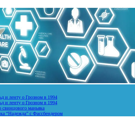
д и ленту о Грозном в 1994
д и ленту о Грозном в 1994
о свинцового маньяка
ика “Надежда” с Фассбендером