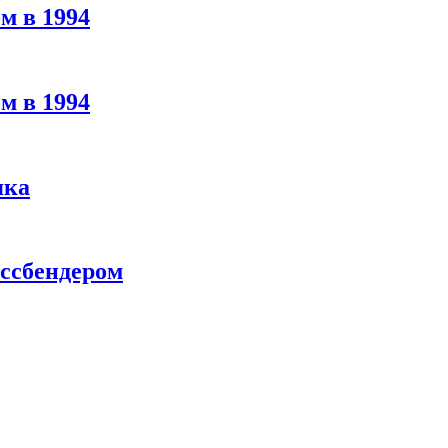
м в 1994
м в 1994
яка
ассбендером