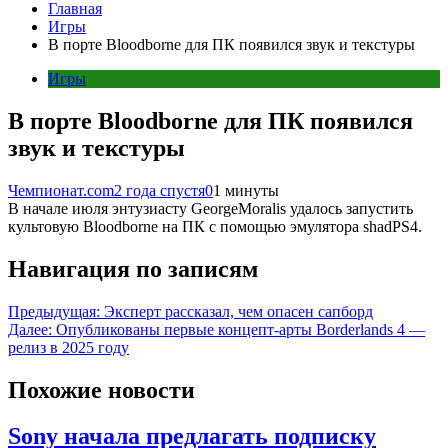
Главная
Игры
В порте Bloodborne для ПК появился звук и текстуры
Игры
В порте Bloodborne для ПК появился
звук и текстуры
Чемпионат.com
2 года спустя
0
1 минуты
В начале июля энтузиасту GeorgeMoralis удалось запустить
культовую Bloodborne на ПК с помощью эмулятора shadPS4.
Навигация по записям
Предыдущая:
Эксперт рассказал, чем опасен сапборд
Далее:
Опубликованы первые концепт-арты Borderlands 4 —
релиз в 2025 году
Похожие новости
Sony начала предлагать подписку