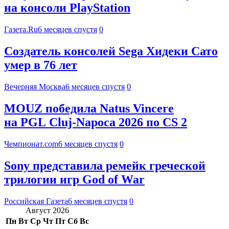
на консоли PlayStation
Газета.Ru
6 месяцев спустя
0
Создатель консолей Sega Хидеки Сато
умер в 76 лет
Вечерняя Москва
6 месяцев спустя
0
MOUZ победила Natus Vincere
на PGL Cluj-Napoca 2026 по CS 2
Чемпионат.com
6 месяцев спустя
0
Sony представила ремейк греческой
трилогии игр God of War
Российская Газета
6 месяцев спустя
0
Август 2026
Пн
Вт
Ср
Чт
Пт
Сб
Вс