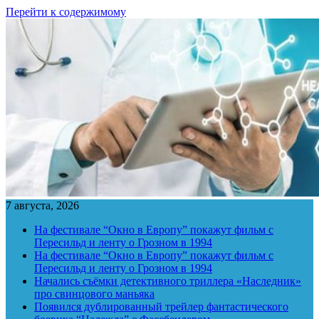
Перейти к содержимому
7 августа, 2026
На фестивале “Окно в Европу” покажут фильм с
Пересильд и ленту о Грозном в 1994
На фестивале “Окно в Европу” покажут фильм с
Пересильд и ленту о Грозном в 1994
Начались съёмки детективного триллера «Наследник»
про свинцового маньяка
Появился дублированный трейлер фантастического