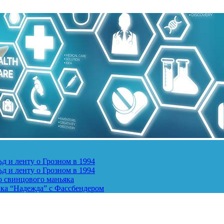
д и ленту о Грозном в 1994
д и ленту о Грозном в 1994
о свинцового маньяка
ика “Надежда” с Фассбендером