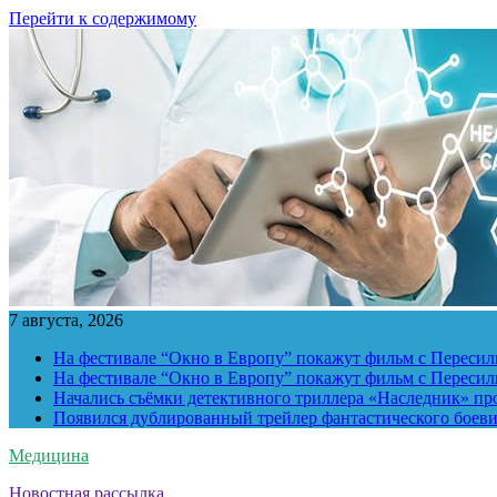
Перейти к содержимому
7 августа, 2026
На фестивале “Окно в Европу” покажут фильм с Пересиль
На фестивале “Окно в Европу” покажут фильм с Пересиль
Начались съёмки детективного триллера «Наследник» пр
Появился дублированный трейлер фантастического боев
Медицина
Новостная рассылка