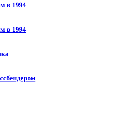
м в 1994
м в 1994
яка
ассбендером