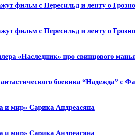
жут фильм с Пересильд и ленту о Грозно
жут фильм с Пересильд и ленту о Грозно
ллера «Наследник» про свинцового мань
антастического боевика “Надежда” с Ф
а и мир» Сарика Андреасяна
а и мир» Сарика Андреасяна