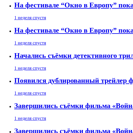
На фестивале “Окно в Европу” пока
1 неделя спустя
На фестивале “Окно в Европу” пока
1 неделя спустя
Начались съёмки детективного три
1 неделя спустя
Появился дублированный трейлер ф
1 неделя спустя
Завершились съёмки фильма «Войн
1 неделя спустя
Завершились съёмки фильма «Войн