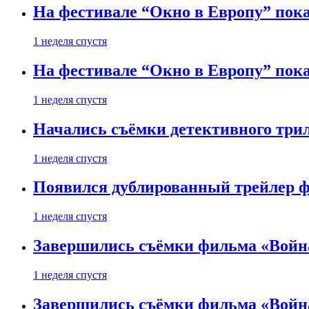
На фестивале “Окно в Европу” пока
1 неделя спустя
На фестивале “Окно в Европу” пока
1 неделя спустя
Начались съёмки детективного три
1 неделя спустя
Появился дублированный трейлер ф
1 неделя спустя
Завершились съёмки фильма «Войн
1 неделя спустя
Завершились съёмки фильма «Войн