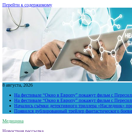
Перейти к содержимому
8 августа, 2026
На фестивале “Окно в Европу” покажут фильм с Пересиль
На фестивале “Окно в Европу” покажут фильм с Пересиль
Начались съёмки детективного триллера «Наследник» пр
Появился дублированный трейлер фантастического боев
Медицина
Новостная рассылка