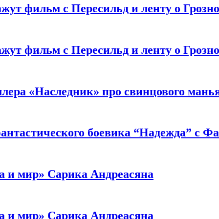
жут фильм с Пересильд и ленту о Грозно
жут фильм с Пересильд и ленту о Грозно
ллера «Наследник» про свинцового мань
антастического боевика “Надежда” с Ф
а и мир» Сарика Андреасяна
а и мир» Сарика Андреасяна