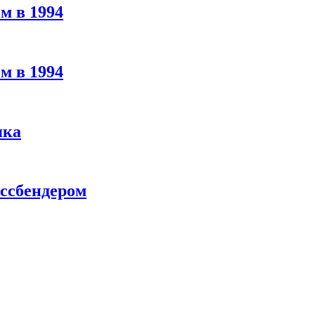
м в 1994
м в 1994
яка
ассбендером