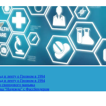
д и ленту о Грозном в 1994
д и ленту о Грозном в 1994
о свинцового маньяка
ика “Надежда” с Фассбендером