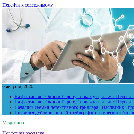
Перейти к содержимому
6 августа, 2026
На фестивале “Окно в Европу” покажут фильм с Пересиль
На фестивале “Окно в Европу” покажут фильм с Пересиль
Начались съёмки детективного триллера «Наследник» пр
Появился дублированный трейлер фантастического боев
Медицина
Новостная рассылка