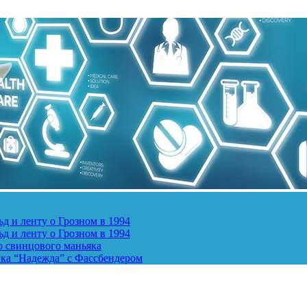
д и ленту о Грозном в 1994
д и ленту о Грозном в 1994
о свинцового маньяка
ика “Надежда” с Фассбендером