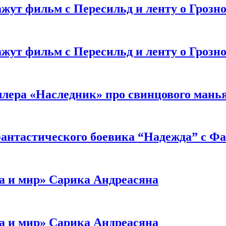
жут фильм с Пересильд и ленту о Грозно
жут фильм с Пересильд и ленту о Грозно
ллера «Наследник» про свинцового мань
антастического боевика “Надежда” с Ф
а и мир» Сарика Андреасяна
а и мир» Сарика Андреасяна