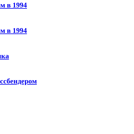
м в 1994
м в 1994
яка
ассбендером