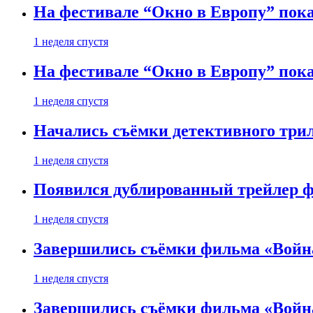
На фестивале “Окно в Европу” пока
1 неделя спустя
На фестивале “Окно в Европу” пока
1 неделя спустя
Начались съёмки детективного три
1 неделя спустя
Появился дублированный трейлер ф
1 неделя спустя
Завершились съёмки фильма «Войн
1 неделя спустя
Завершились съёмки фильма «Войн