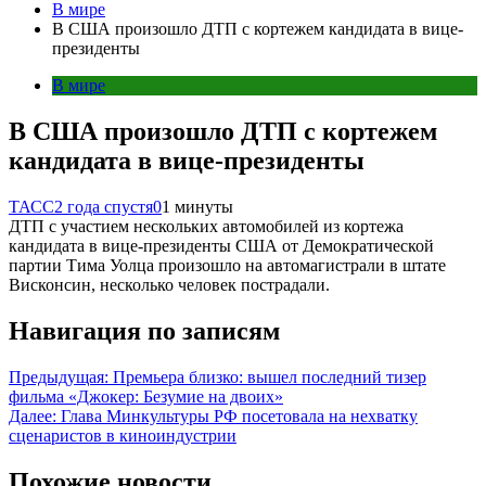
В мире
В США произошло ДТП с кортежем кандидата в вице-
президенты
В мире
В США произошло ДТП с кортежем
кандидата в вице-президенты
ТАСС
2 года спустя
0
1 минуты
ДТП с участием нескольких автомобилей из кортежа
кандидата в вице-президенты США от Демократической
партии Тима Уолца произошло на автомагистрали в штате
Висконсин, несколько человек пострадали.
Навигация по записям
Предыдущая:
Премьера близко: вышел последний тизер
фильма «Джокер: Безумие на двоих»
Далее:
Глава Минкультуры РФ посетовала на нехватку
сценаристов в киноиндустрии
Похожие новости