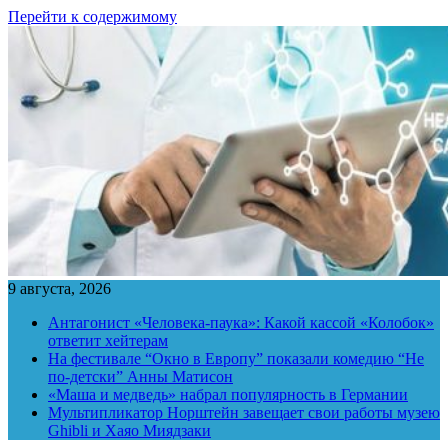
Перейти к содержимому
9 августа, 2026
Антагонист «Человека-паука»: Какой кассой «Колобок»
ответит хейтерам
На фестивале “Окно в Европу” показали комедию “Не
по-детски” Анны Матисон
«Маша и медведь» набрал популярность в Германии
Мультипликатор Норштейн завещает свои работы музею
Ghibli и Хаяо Миядзаки