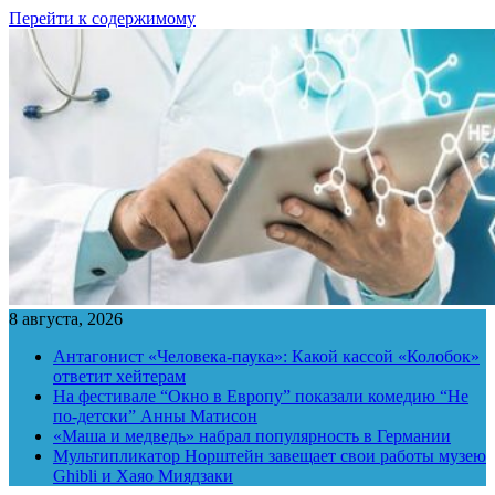
Перейти к содержимому
8 августа, 2026
Антагонист «Человека-паука»: Какой кассой «Колобок»
ответит хейтерам
На фестивале “Окно в Европу” показали комедию “Не
по-детски” Анны Матисон
«Маша и медведь» набрал популярность в Германии
Мультипликатор Норштейн завещает свои работы музею
Ghibli и Хаяо Миядзаки