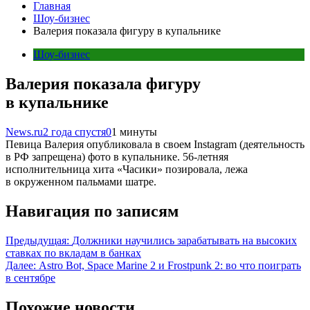
Главная
Шоу-бизнес
Валерия показала фигуру в купальнике
Шоу-бизнес
Валерия показала фигуру
в купальнике
News.ru
2 года спустя
0
1 минуты
Певица Валерия опубликовала в своем Instagram (деятельность
в РФ запрещена) фото в купальнике. 56-летняя
исполнительница хита «Часики» позировала, лежа
в окруженном пальмами шатре.
Навигация по записям
Предыдущая:
Должники научились зарабатывать на высоких
ставках по вкладам в банках
Далее:
Astro Bot, Space Marine 2 и Frostpunk 2: во что поиграть
в сентябре
Похожие новости