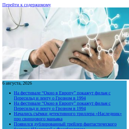
Перейти к содержимому
6 августа, 2026
На фестивале “Окно в Европу” покажут фильм с
Пересильд и ленту о Грозном в 1994
На фестивале “Окно в Европу” покажут фильм с
Пересильд и ленту о Грозном в 1994
Начались съёмки детективного триллера «Наследник»
про свинцового маньяка
Появился дублированный трейлер фантастического