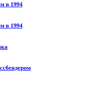
м в 1994
м в 1994
яка
ассбендером