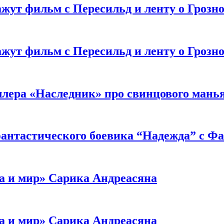
жут фильм с Пересильд и ленту о Грозно
жут фильм с Пересильд и ленту о Грозно
ллера «Наследник» про свинцового мань
антастического боевика “Надежда” с Ф
а и мир» Сарика Андреасяна
а и мир» Сарика Андреасяна