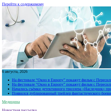
Перейти к содержимому
6 августа, 2026
На фестивале “Окно в Европу” покажут фильм с Пересиль
На фестивале “Окно в Европу” покажут фильм с Пересиль
Начались съёмки детективного триллера «Наследник» пр
Появился дублированный трейлер фантастического боев
Медицина
Новостная рассылка