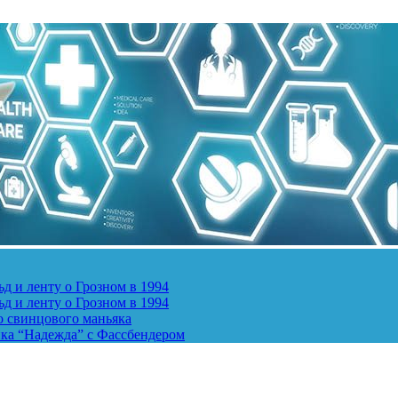
д и ленту о Грозном в 1994
д и ленту о Грозном в 1994
о свинцового маньяка
ика “Надежда” с Фассбендером