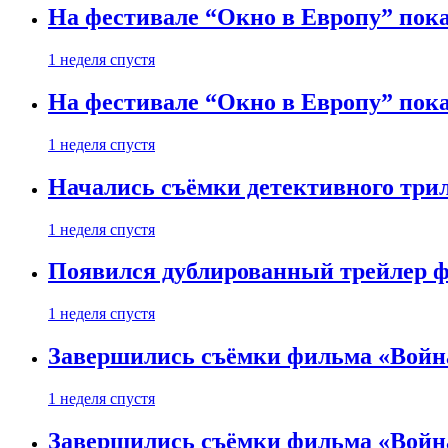
На фестивале “Окно в Европу” пока
1 неделя спустя
На фестивале “Окно в Европу” пока
1 неделя спустя
Начались съёмки детективного три
1 неделя спустя
Появился дублированный трейлер ф
1 неделя спустя
Завершились съёмки фильма «Войн
1 неделя спустя
Завершились съёмки фильма «Войн