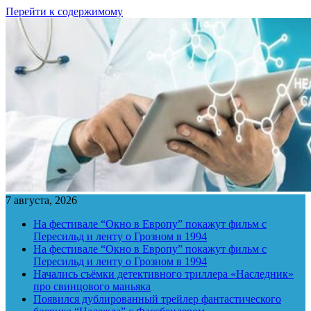
Перейти к содержимому
7 августа, 2026
На фестивале “Окно в Европу” покажут фильм с
Пересильд и ленту о Грозном в 1994
На фестивале “Окно в Европу” покажут фильм с
Пересильд и ленту о Грозном в 1994
Начались съёмки детективного триллера «Наследник»
про свинцового маньяка
Появился дублированный трейлер фантастического