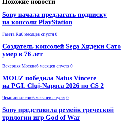
Похожие новости
Sony начала предлагать подписку
на консоли PlayStation
Газета.Ru
6 месяцев спустя
0
Создатель консолей Sega Хидеки Сато
умер в 76 лет
Вечерняя Москва
6 месяцев спустя
0
MOUZ победила Natus Vincere
на PGL Cluj-Napoca 2026 по CS 2
Чемпионат.com
6 месяцев спустя
0
Sony представила ремейк греческой
трилогии игр God of War