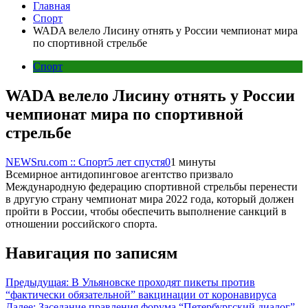
Главная
Спорт
WADA велело Лисину отнять у России чемпионат мира
по спортивной стрельбе
Спорт
WADA велело Лисину отнять у России
чемпионат мира по спортивной
стрельбе
NEWSru.com :: Спорт
5 лет спустя
0
1 минуты
Всемирное антидопинговое агентство призвало
Международную федерацию спортивной стрельбы перенести
в другую страну чемпионат мира 2022 года, который должен
пройти в России, чтобы обеспечить выполнение санкций в
отношении российского спорта.
Навигация по записям
Предыдущая:
В Ульяновске проходят пикеты против
“фактически обязательной” вакцинации от коронавируса
Далее:
Заседание правления форума “Петербургский диалог”