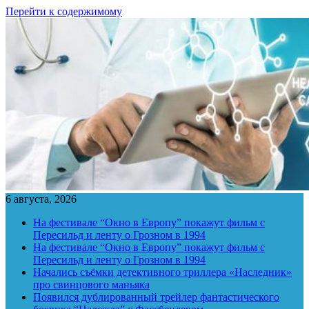
Перейти к содержимому
6 августа, 2026
На фестивале “Окно в Европу” покажут фильм с
Пересильд и ленту о Грозном в 1994
На фестивале “Окно в Европу” покажут фильм с
Пересильд и ленту о Грозном в 1994
Начались съёмки детективного триллера «Наследник»
про свинцового маньяка
Появился дублированный трейлер фантастического