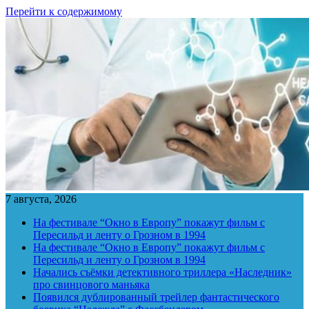
Перейти к содержимому
7 августа, 2026
На фестивале “Окно в Европу” покажут фильм с
Пересильд и ленту о Грозном в 1994
На фестивале “Окно в Европу” покажут фильм с
Пересильд и ленту о Грозном в 1994
Начались съёмки детективного триллера «Наследник»
про свинцового маньяка
Появился дублированный трейлер фантастического