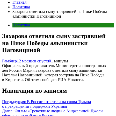
Главная
Политика
Захарова ответила сыну застрявшей на Пике Победы
альпинистки Наговициной
Политика
Захарова ответила сыну застрявшей
на Пике Победы альпинистки
Наговициной
Рамблер
12 месяцев спустя
0
1 минуты
Официальный представитель Министерства иностранных
дел России Мария Захарова ответила сыну альпинистки
Натальи Наговициной, которая застряла на Пике Победы
в Киргизии. Об этом сообщает РИА Новости.
Навигация по записям
Предыдущая:
В России ответили на слова Трампа
о прекращении поддержки Украины
Далее:
Фильм «Тревожные люди» с Анджелиной Джоли
официально выйдет в России