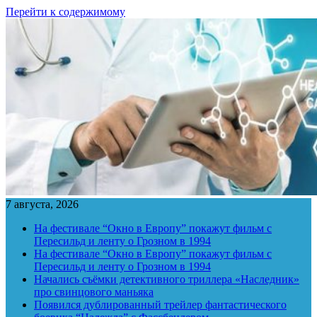
Перейти к содержимому
7 августа, 2026
На фестивале “Окно в Европу” покажут фильм с
Пересильд и ленту о Грозном в 1994
На фестивале “Окно в Европу” покажут фильм с
Пересильд и ленту о Грозном в 1994
Начались съёмки детективного триллера «Наследник»
про свинцового маньяка
Появился дублированный трейлер фантастического