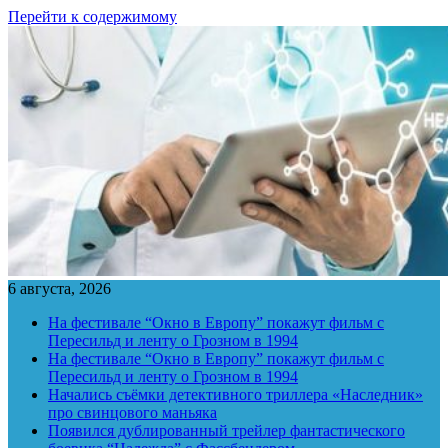
Перейти к содержимому
6 августа, 2026
На фестивале “Окно в Европу” покажут фильм с
Пересильд и ленту о Грозном в 1994
На фестивале “Окно в Европу” покажут фильм с
Пересильд и ленту о Грозном в 1994
Начались съёмки детективного триллера «Наследник»
про свинцового маньяка
Появился дублированный трейлер фантастического