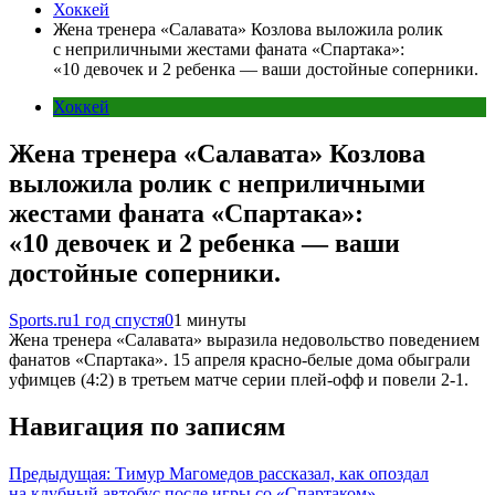
Хоккей
Жена тренера «Салавата» Козлова выложила ролик
с неприличными жестами фаната «Спартака»:
«10 девочек и 2 ребенка — ваши достойные соперники.
Хоккей
Жена тренера «Салавата» Козлова
выложила ролик с неприличными
жестами фаната «Спартака»:
«10 девочек и 2 ребенка — ваши
достойные соперники.
Sports.ru
1 год спустя
0
1 минуты
Жена тренера «Салавата» выразила недовольство поведением
фанатов «Спартака». 15 апреля красно-белые дома обыграли
уфимцев (4:2) в третьем матче серии плей-офф и повели 2-1.
Навигация по записям
Предыдущая:
Тимур Магомедов рассказал, как опоздал
на клубный автобус после игры со «Спартаком»