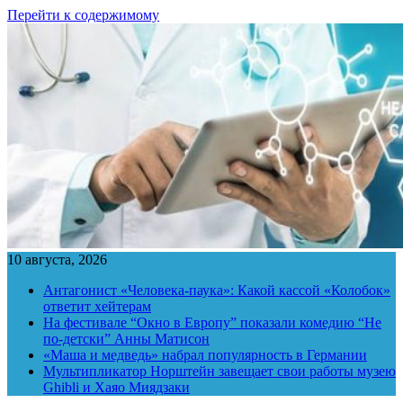
Перейти к содержимому
10 августа, 2026
Антагонист «Человека-паука»: Какой кассой «Колобок»
ответит хейтерам
На фестивале “Окно в Европу” показали комедию “Не
по-детски” Анны Матисон
«Маша и медведь» набрал популярность в Германии
Мультипликатор Норштейн завещает свои работы музею
Ghibli и Хаяо Миядзаки