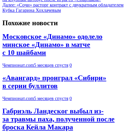
Далее:
«Сочи» расторг контракт с двукратным обладателем
Кубка Гагарина Хохлачевым
Похожие новости
Московское «Динамо» одолело
минское «Динамо» в матче
с 10 шайбами
Чемпионат.com
5 месяцев спустя
0
«Авангард» проиграл «Сибири»
в серии буллитов
Чемпионат.com
5 месяцев спустя
0
Габриэль Ландеског выбыл из-
за травмы паха, полученной после
броска Кейла Макара