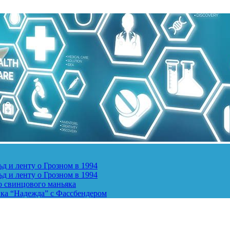
д и ленту о Грозном в 1994
д и ленту о Грозном в 1994
о свинцового маньяка
ика “Надежда” с Фассбендером