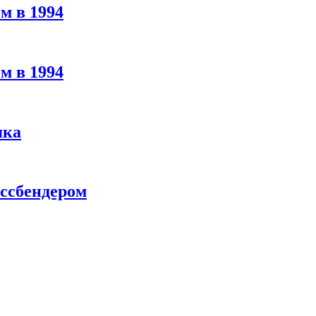
м в 1994
м в 1994
яка
ассбендером