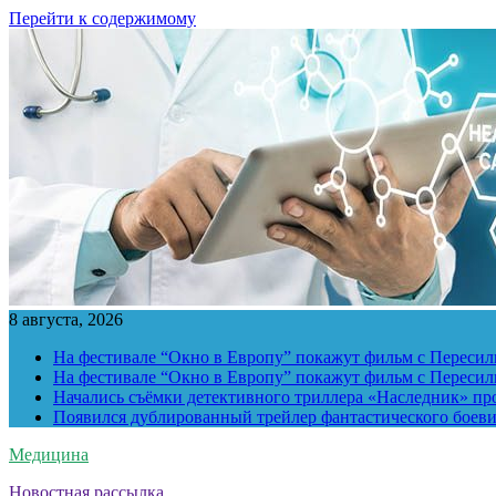
Перейти к содержимому
8 августа, 2026
На фестивале “Окно в Европу” покажут фильм с Пересиль
На фестивале “Окно в Европу” покажут фильм с Пересиль
Начались съёмки детективного триллера «Наследник» пр
Появился дублированный трейлер фантастического боев
Медицина
Новостная рассылка