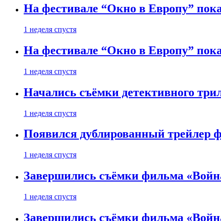
На фестивале “Окно в Европу” пока
1 неделя спустя
На фестивале “Окно в Европу” пока
1 неделя спустя
Начались съёмки детективного три
1 неделя спустя
Появился дублированный трейлер ф
1 неделя спустя
Завершились съёмки фильма «Войн
1 неделя спустя
Завершились съёмки фильма «Войн