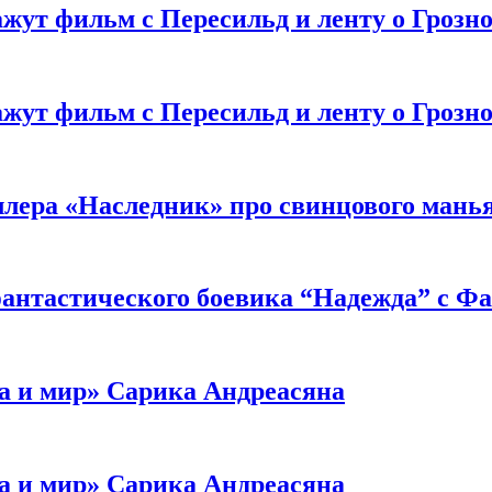
жут фильм с Пересильд и ленту о Грозно
жут фильм с Пересильд и ленту о Грозно
ллера «Наследник» про свинцового мань
антастического боевика “Надежда” с Ф
а и мир» Сарика Андреасяна
а и мир» Сарика Андреасяна