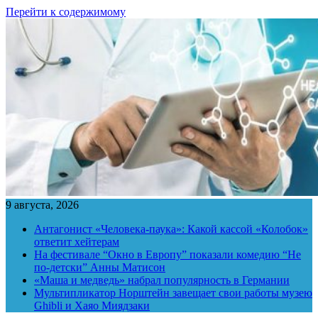
Перейти к содержимому
9 августа, 2026
Антагонист «Человека-паука»: Какой кассой «Колобок»
ответит хейтерам
На фестивале “Окно в Европу” показали комедию “Не
по-детски” Анны Матисон
«Маша и медведь» набрал популярность в Германии
Мультипликатор Норштейн завещает свои работы музею
Ghibli и Хаяо Миядзаки