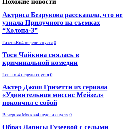
Похожие новости
Актриса Безрукова рассказала, что не
узнала Прилучного на съемках
“Холопа-3”
Газета.Ru
4 недели спустя
0
Тося Чайкина снялась в
криминальной комедии
Lenta.ru
4 недели спустя
0
Актер Джош Гризетти из сериала
«Удивительная миссис Мейзел»
покончил с собой
Вечерняя Москва
4 недели спустя
0
Образ Ларисы Гузеевой с седыми