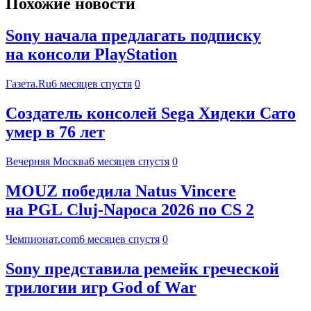
Похожие новости
Sony начала предлагать подписку
на консоли PlayStation
Газета.Ru
6 месяцев спустя
0
Создатель консолей Sega Хидеки Сато
умер в 76 лет
Вечерняя Москва
6 месяцев спустя
0
MOUZ победила Natus Vincere
на PGL Cluj-Napoca 2026 по CS 2
Чемпионат.com
6 месяцев спустя
0
Sony представила ремейк греческой
трилогии игр God of War