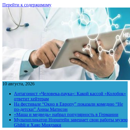
Перейти к содержимому
10 августа, 2026
Антагонист «Человека-паука»: Какой кассой «Колобок»
ответит хейтерам
На фестивале “Окно в Европу” показали комедию “Не
по-детски” Анны Матисон
«Маша и медведь» набрал популярность в Германии
Мультипликатор Норштейн завещает свои работы музею
Ghibli и Хаяо Миядзаки