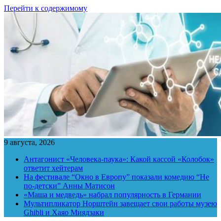
Перейти к содержимому
9 августа, 2026
Антагонист «Человека-паука»: Какой кассой «Колобок»
ответит хейтерам
На фестивале “Окно в Европу” показали комедию “Не
по-детски” Анны Матисон
«Маша и медведь» набрал популярность в Германии
Мультипликатор Норштейн завещает свои работы музею
Ghibli и Хаяо Миядзаки