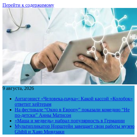
Перейти к содержимому
9 августа, 2026
Антагонист «Человека-паука»: Какой кассой «Колобок»
ответит хейтерам
На фестивале “Окно в Европу” показали комедию “Не
по-детски” Анны Матисон
«Маша и медведь» набрал популярность в Германии
Мультипликатор Норштейн завещает свои работы музею
Ghibli и Хаяо Миядзаки