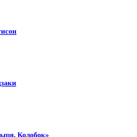
тисон
дзаки
тыря. Колобок»