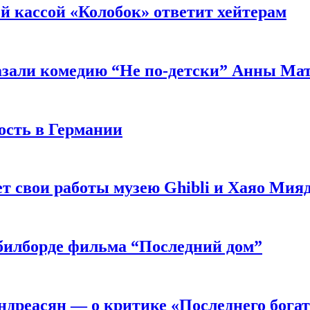
й кассой «Колобок» ответит хейтерам
азали комедию “Не по-детски” Анны Ма
ость в Германии
 свои работы музею Ghibli и Хаяо Мия
в билборде фильма “Последний дом”
ндреасян — о критике «Последнего бога