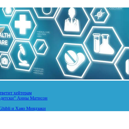
тветит хейтерам
о-детски” Анны Матисон
hibli и Хаяо Миядзаки