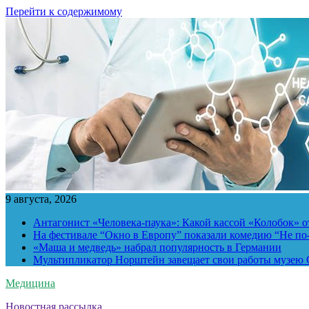
Перейти к содержимому
9 августа, 2026
Антагонист «Человека-паука»: Какой кассой «Колобок» о
На фестивале “Окно в Европу” показали комедию “Не п
«Маша и медведь» набрал популярность в Германии
Мультипликатор Норштейн завещает свои работы музею G
Медицина
Новостная рассылка