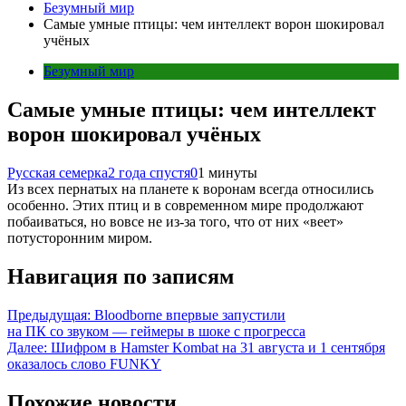
Безумный мир
Самые умные птицы: чем интеллект ворон шокировал
учёных
Безумный мир
Самые умные птицы: чем интеллект
ворон шокировал учёных
Русская семерка
2 года спустя
0
1 минуты
Из всех пернатых на планете к воронам всегда относились
особенно. Этих птиц и в современном мире продолжают
побаиваться, но вовсе не из-за того, что от них «веет»
потусторонним миром.
Навигация по записям
Предыдущая:
Bloodborne впервые запустили
на ПК со звуком — геймеры в шоке с прогресса
Далее:
Шифром в Hamster Kombat на 31 августа и 1 сентября
оказалось слово FUNKY
Похожие новости