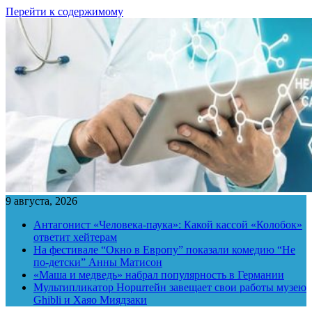
Перейти к содержимому
9 августа, 2026
Антагонист «Человека-паука»: Какой кассой «Колобок»
ответит хейтерам
На фестивале “Окно в Европу” показали комедию “Не
по-детски” Анны Матисон
«Маша и медведь» набрал популярность в Германии
Мультипликатор Норштейн завещает свои работы музею
Ghibli и Хаяо Миядзаки