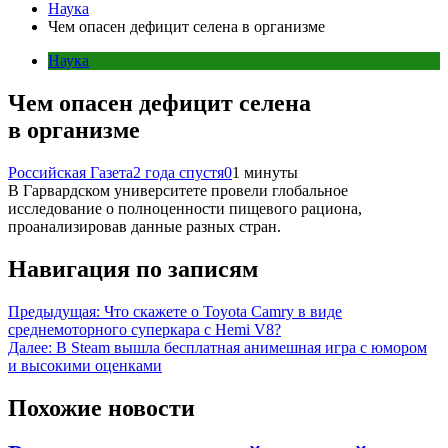
Наука
Чем опасен дефицит селена в организме
Наука
Чем опасен дефицит селена
в организме
Российская Газета
2 года спустя
0
1 минуты
В Гарвардском университете провели глобальное
исследование о полноценности пищевого рациона,
проанализировав данные разных стран.
Навигация по записям
Предыдущая:
Что скажете о Toyota Camry в виде
среднемоторного суперкара с Hemi V8?
Далее:
В Steam вышла бесплатная анимешная игра с юмором
и высокими оценками
Похожие новости