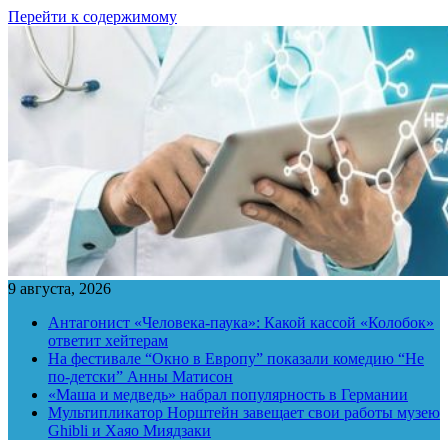
Перейти к содержимому
9 августа, 2026
Антагонист «Человека-паука»: Какой кассой «Колобок»
ответит хейтерам
На фестивале “Окно в Европу” показали комедию “Не
по-детски” Анны Матисон
«Маша и медведь» набрал популярность в Германии
Мультипликатор Норштейн завещает свои работы музею
Ghibli и Хаяо Миядзаки