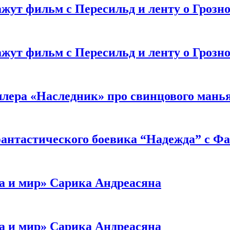
жут фильм с Пересильд и ленту о Грозно
жут фильм с Пересильд и ленту о Грозно
ллера «Наследник» про свинцового мань
антастического боевика “Надежда” с Ф
а и мир» Сарика Андреасяна
а и мир» Сарика Андреасяна