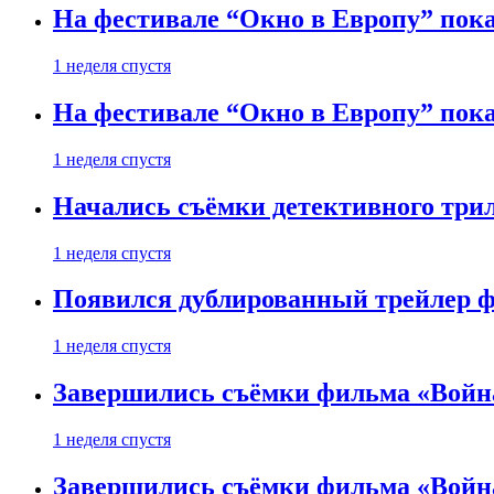
На фестивале “Окно в Европу” пока
1 неделя спустя
На фестивале “Окно в Европу” пока
1 неделя спустя
Начались съёмки детективного три
1 неделя спустя
Появился дублированный трейлер ф
1 неделя спустя
Завершились съёмки фильма «Войн
1 неделя спустя
Завершились съёмки фильма «Войн