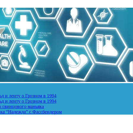
д и ленту о Грозном в 1994
д и ленту о Грозном в 1994
о свинцового маньяка
ика “Надежда” с Фассбендером