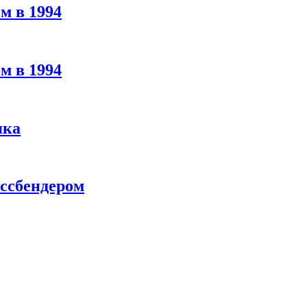
м в 1994
м в 1994
яка
ассбендером