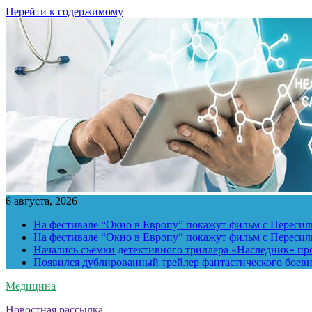
Перейти к содержимому
6 августа, 2026
На фестивале “Окно в Европу” покажут фильм с Пересиль
На фестивале “Окно в Европу” покажут фильм с Пересиль
Начались съёмки детективного триллера «Наследник» пр
Появился дублированный трейлер фантастического боев
Медицина
Новостная рассылка