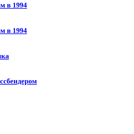
м в 1994
м в 1994
яка
ассбендером