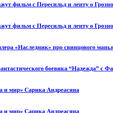
жут фильм с Пересильд и ленту о Грозно
жут фильм с Пересильд и ленту о Грозно
ллера «Наследник» про свинцового мань
антастического боевика “Надежда” с Ф
а и мир» Сарика Андреасяна
а и мир» Сарика Андреасяна