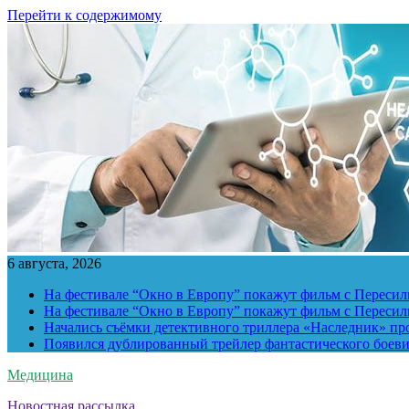
Перейти к содержимому
6 августа, 2026
На фестивале “Окно в Европу” покажут фильм с Пересиль
На фестивале “Окно в Европу” покажут фильм с Пересиль
Начались съёмки детективного триллера «Наследник» пр
Появился дублированный трейлер фантастического боев
Медицина
Новостная рассылка