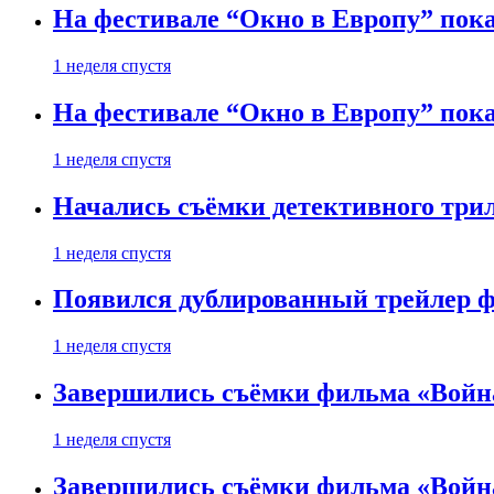
На фестивале “Окно в Европу” пока
1 неделя спустя
На фестивале “Окно в Европу” пока
1 неделя спустя
Начались съёмки детективного три
1 неделя спустя
Появился дублированный трейлер ф
1 неделя спустя
Завершились съёмки фильма «Войн
1 неделя спустя
Завершились съёмки фильма «Войн