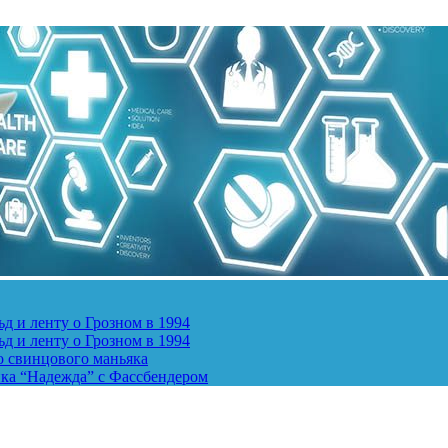
д и ленту о Грозном в 1994
д и ленту о Грозном в 1994
о свинцового маньяка
ика “Надежда” с Фассбендером